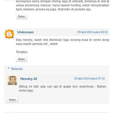
konsepnya sama dengan mixing lagu di virtualdj..bedanya di alat dj
asliya prosesnya manual, harus speed hunting untuk menyamakan
bpm, ketukan..proses eq juga. lihat tutor di youtube aja..
Balas
Unknown
23 April 2015 pukul 05.51
Mas hendry, kasih link diwnload lagu kosong buat di remix dong
saya masih pemula nih,, wkwk
Tengkyu
Balas
Balasan
Hendry Al
23 April 2015 pukul 07.10
diblog ini dah ada cari aja di gogle box searchnya : Bahan
remix lagu
Balas