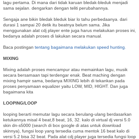
lagu pertama. Di mana dari tidak karuan bledak-bleduk menjadi
sama sejalan. dengarkan dengan teliti perubahannya.
Sengaja ane bikin bledak bleduk biar lo tahu perbedaanya. dari
durasi 1 sampai 20 detik itu beatnya belum sama. Jika
menggunakan alat cdj player ente juga harus melakukan proses ini,
bedanya adalah proses di lakukan secara manual.
Baca postingan
tentang bagaimana melakukan speed hunting.
MIXING
Mixing adalah proses mencampur atau memainkan lagu, musik
secara bersamaan tapi terdengar enak. Beat maching dengan
mixing hampir sama, bedanya MIXING lebih di tekankan pada
proses penyamaan equalizer yaitu LOW, MID, HIGHT. Dan juga
bagaimana kita
LOOPING/LOOP
looping berarti memutar lagu secara berulang-ulang berdasarkan
ketukannya misal 4 beat,8 beat, 16, 32. kalo di virtual dj versi 5.0
skin dn-s5000 (search di box google di atas untuk download
skinnya), fungsi loop yang tersedia cuma mentok 16 beat kalo di
versi 5.2 bisa 32 beat. Pada alat cdj player juga tersedia fungsi loop