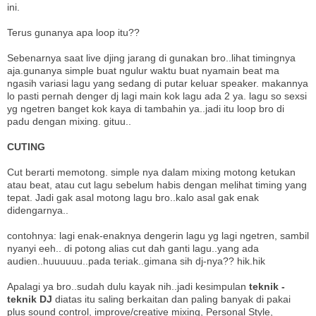
ini.
Terus gunanya apa loop itu??
Sebenarnya saat live djing jarang di gunakan bro..lihat timingnya
aja.gunanya simple buat ngulur waktu buat nyamain beat ma
ngasih variasi lagu yang sedang di putar keluar speaker. makannya
lo pasti pernah denger dj lagi main kok lagu ada 2 ya. lagu so sexsi
yg ngetren banget kok kaya di tambahin ya..jadi itu loop bro di
padu dengan mixing. gituu..
CUTING
Cut berarti memotong. simple nya dalam mixing motong ketukan
atau beat, atau cut lagu sebelum habis dengan melihat timing yang
tepat. Jadi gak asal motong lagu bro..kalo asal gak enak
didengarnya..
contohnya: lagi enak-enaknya dengerin lagu yg lagi ngetren, sambil
nyanyi eeh.. di potong alias cut dah ganti lagu..yang ada
audien..huuuuuu..pada teriak..gimana sih dj-nya?? hik.hik
Apalagi ya bro..sudah dulu kayak nih..jadi kesimpulan
teknik -
teknik DJ
diatas itu saling berkaitan dan paling banyak di pakai
plus sound control, improve/creative mixing, Personal Style,