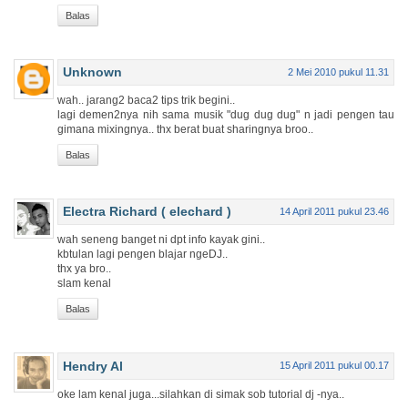
Balas
Unknown
2 Mei 2010 pukul 11.31
wah.. jarang2 baca2 tips trik begini..
lagi demen2nya nih sama musik "dug dug dug" n jadi pengen tau
gimana mixingnya.. thx berat buat sharingnya broo..
Balas
Electra Richard ( elechard )
14 April 2011 pukul 23.46
wah seneng banget ni dpt info kayak gini..
kbtulan lagi pengen blajar ngeDJ..
thx ya bro..
slam kenal
Balas
Hendry Al
15 April 2011 pukul 00.17
oke lam kenal juga...silahkan di simak sob tutorial dj -nya..