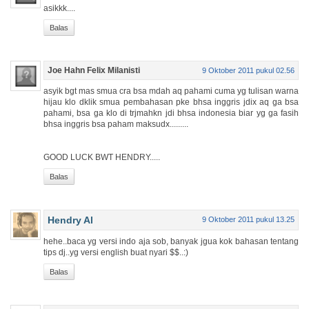
asikkk....
Balas
Joe Hahn Felix Milanisti
9 Oktober 2011 pukul 02.56
asyik bgt mas smua cra bsa mdah aq pahami cuma yg tulisan warna
hijau klo dklik smua pembahasan pke bhsa inggris jdix aq ga bsa
pahami, bsa ga klo di trjmahkn jdi bhsa indonesia biar yg ga fasih
bhsa inggris bsa paham maksudx.........
GOOD LUCK BWT HENDRY.....
Balas
Hendry Al
9 Oktober 2011 pukul 13.25
hehe..baca yg versi indo aja sob, banyak jgua kok bahasan tentang
tips dj..yg versi english buat nyari $$..:)
Balas