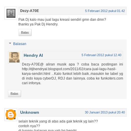
Dezy-A70E
5 Februari 2012 pukul 01.42
Pak Dj kalo mau jual lagu kreasi sendiri gmn dan dmn?
thanks ya Pak Dj Hendry.
Balas
Balasan
Hendry Al
5 Februari 2012 pukul 12.40
Dezy-A70E@ aliran musik apa ? coba baca postingan ini
http://djhendryal.blogspot.com/2011/02/cara-jual-lagu-hasil-
karya-sendiri.html ...Kalo funkot lebih baik..masukin ke label yg
di indo kaya cyberDJ, RDJ dan lainnya. coba ke funkoters.com
cari infonya.
Balas
Unknown
30 Januari 2013 pukul 20.40
selain teknik yang di atas ada gak teknik yg lain??
contoh nya??
di tunggu balasan nya yah bg hendri..