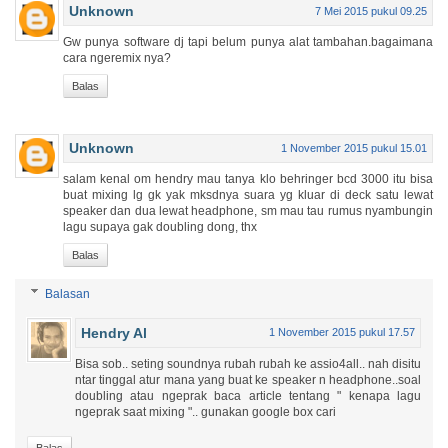
Unknown
7 Mei 2015 pukul 09.25
Gw punya software dj tapi belum punya alat tambahan.bagaimana
cara ngeremix nya?
Balas
Unknown
1 November 2015 pukul 15.01
salam kenal om hendry mau tanya klo behringer bcd 3000 itu bisa
buat mixing lg gk yak mksdnya suara yg kluar di deck satu lewat
speaker dan dua lewat headphone, sm mau tau rumus nyambungin
lagu supaya gak doubling dong, thx
Balas
Balasan
Hendry Al
1 November 2015 pukul 17.57
Bisa sob.. seting soundnya rubah rubah ke assio4all.. nah disitu
ntar tinggal atur mana yang buat ke speaker n headphone..soal
doubling atau ngeprak baca article tentang " kenapa lagu
ngeprak saat mixing ".. gunakan google box cari