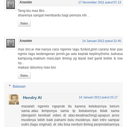
Anonim
17 November 2011 pukul 07.13
Teng kiu mas Bro . .
sharenya sangat membantu bagi pemula nih . .
Balas
Anonim
14 Januari 2012 pukul 22.45
mas bro,w mw nanya cara ngemix lagu funkot,gmn carany biar pas
ngmix lagu kedengeran jernih,ga ada keplak kepliny(hehe..bahasa
kampung,maklum mas),kpn timing yg tepat bwt ganti treble & low
ny...
makasi sblumny mas bro
Balas
Balasan
Hendry Al
14 Januari 2012 pukul 23.17
masalah ngemix ngeprak itu karena ketukannya belum
sama..atau temponya sama tp ketukannya tidak sama
(dengerin kembali video di atas-beatmaching).apapun jenis
musiknya lebih baik pahami dulu musiknya. dari intro sampai
outro (lagu original). dr situ bisa nentuin timing perpindahannya