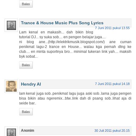
Balas
Trance & House Music Plus Song Lyrics
7 Juni 2011 pukul 13.55
Lam kenal en makasih... dah bikin blog
tutorial DJ... sy suka sob.... en pengen belajar juga....
ni blog ane...(http://elektrikmusik.blogspot.com/) ane cuman
penikmat lagu-2 trance en House... walau kga pernah dtng ke
club.... en minta suportnya bro... minimal tukeran link yah.... maksih
byk sobat...
Balas
Hendry Al
7 Juni 2011 pukul 14.18
lam kenal juga sob..penikmat lagu juga aski sob..lama juga pengen
bisa bikin atau ngeremix...btw..link dah di psang sob..lihat aja di
seide bar..
Balas
Anonim
30 Juli 2011 pukul 20.15