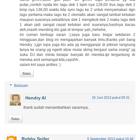
putar,,contoh nyata klo lagu dek 1 bpm nya 128,00 trus lagu dek 2
bmp nya 136,00 waktu kita sync lagu ke 2 untuk menyamakan dgn
lagu pertama maka lagu ke 2 otomatis akan sangat lambat ketukan
maupun suaranya,sebaliknya dek 1 mengikuti dek 2 maka lagu dek
1 akan jadi sangat cepat ketukan and suaranya,hasilnya kacau
deh,masih mending klo gak di lempar yah,,hehehe,
ini cuman berbagi saran :),saya juga baru blajar sekitaran 2
mingguan,dan blog ini mengajarkan banyak ilmu,thanks yah bang
Hendry :),jgn lupa juga klo ada yg mengganjal di pikiran langsung
tanya ke orang yg ngerti atow mulai skrng bergaul sama orang" yg
suka DJ dan minta belajar banyak dri mereka.tpi tergantung dr
mereka and semangat kita,cayohh..
salam knl saya ardiles :)
Balas
Balasan
Hendry Al
26 Juni 2013 pukul 09.31
thank sudah menambahkan sarannya..
Balas
Robby Scifer
5 September 2013 pukul 10.42