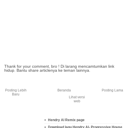
Thank for your comment, bro ! Di larang mencamtumkan link
hidup. Bantu share articlenya ke teman lainnya.
Posting Lebih
Beranda
Posting Lama
Baru
Lihat versi
web
Hendry Al Remix page
Download lagu Hendry Al- Progressive House