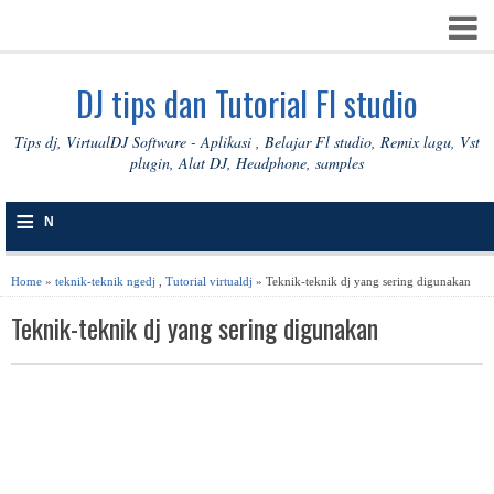
DJ tips dan Tutorial Fl studio
Tips dj, VirtualDJ Software - Aplikasi , Belajar Fl studio, Remix lagu, Vst
plugin, Alat DJ, Headphone, samples
≡
N
A
Home
»
teknik-teknik ngedj
,
Tutorial virtualdj
» Teknik-teknik dj yang sering digunakan
V
Teknik-teknik dj yang sering digunakan
I
G
A
S