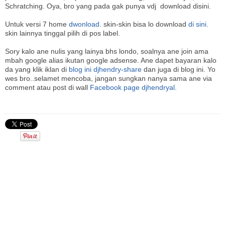
Schratching. Oya, bro yang pada gak punya vdj download disini.
Untuk versi 7 home
dwonload
. skin-skin bisa lo download
di sini.
skin lainnya tinggal pilih di pos label.
Sory kalo ane nulis yang lainya bhs londo, soalnya ane join ama
mbah google alias ikutan google adsense. Ane dapet bayaran kalo
da yang klik iklan di
blog ini djhendry-share
dan juga di blog ini. Yo
wes bro..selamet mencoba, jangan sungkan nanya sama ane via
comment atau post di wall
Facebook page djhendryal
.