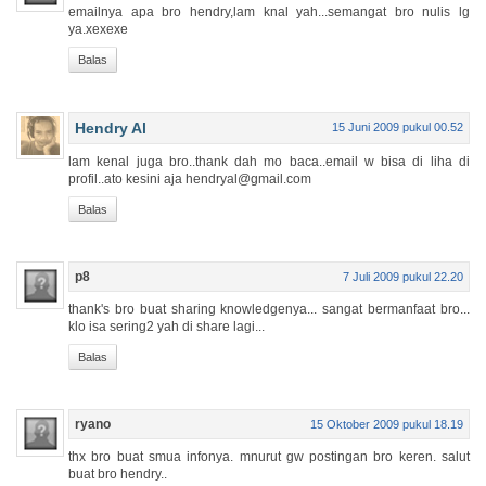
emailnya apa bro hendry,lam knal yah...semangat bro nulis lg
ya.xexexe
Balas
Hendry Al
15 Juni 2009 pukul 00.52
lam kenal juga bro..thank dah mo baca..email w bisa di liha di
profil..ato kesini aja hendryal@gmail.com
Balas
p8
7 Juli 2009 pukul 22.20
thank's bro buat sharing knowledgenya... sangat bermanfaat bro...
klo isa sering2 yah di share lagi...
Balas
ryano
15 Oktober 2009 pukul 18.19
thx bro buat smua infonya. mnurut gw postingan bro keren. salut
buat bro hendry..