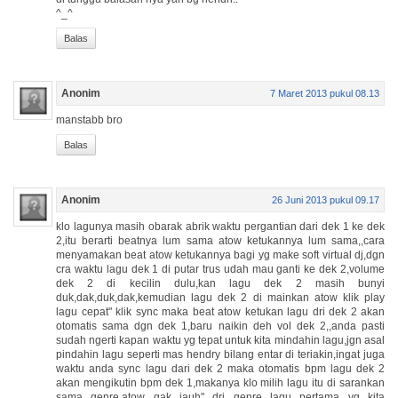
^_^
Balas
Anonim
7 Maret 2013 pukul 08.13
manstabb bro
Balas
Anonim
26 Juni 2013 pukul 09.17
klo lagunya masih obarak abrik waktu pergantian dari dek 1 ke dek
2,itu berarti beatnya lum sama atow ketukannya lum sama,,cara
menyamakan beat atow ketukannya bagi yg make soft virtual dj,dgn
cra waktu lagu dek 1 di putar trus udah mau ganti ke dek 2,volume
dek 2 di kecilin dulu,kan lagu dek 2 masih bunyi
duk,dak,duk,dak,kemudian lagu dek 2 di mainkan atow klik play
lagu cepat" klik sync maka beat atow ketukan lagu dri dek 2 akan
otomatis sama dgn dek 1,baru naikin deh vol dek 2,,anda pasti
sudah ngerti kapan waktu yg tepat untuk kita mindahin lagu,jgn asal
pindahin lagu seperti mas hendry bilang entar di teriakin,ingat juga
waktu anda sync lagu dari dek 2 maka otomatis bpm lagu dek 2
akan mengikutin bpm dek 1,makanya klo milih lagu itu di sarankan
sama genre,atow gak jauh" dri genre lagu pertama yg kita