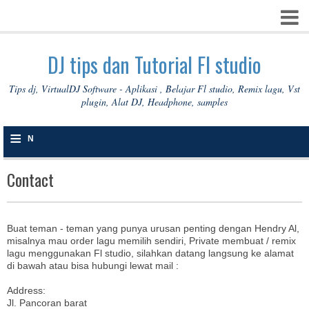
DJ tips dan Tutorial Fl studio
Tips dj, VirtualDJ Software - Aplikasi , Belajar Fl studio, Remix lagu, Vst
plugin, Alat DJ, Headphone, samples
≡
N
A
Contact
V
I
Buat teman - teman yang punya urusan penting dengan Hendry Al,
G
misalnya mau order lagu memilih sendiri, Private membuat / remix
lagu menggunakan Fl studio, silahkan datang langsung ke alamat
A
di bawah atau bisa hubungi lewat mail :
S
Address:
Jl. Pancoran barat