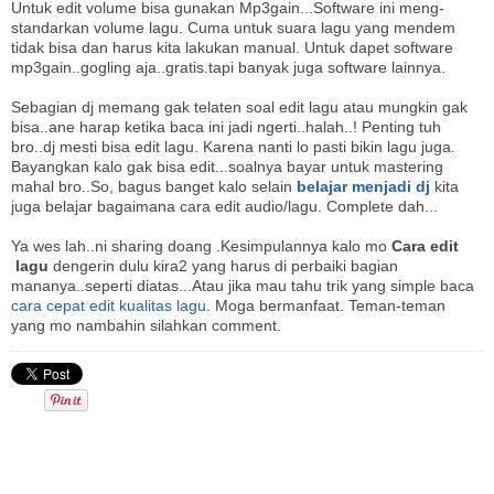
Untuk edit volume bisa gunakan Mp3gain...Software ini meng-
standarkan volume lagu. Cuma untuk suara lagu yang mendem
tidak bisa dan harus kita lakukan manual. Untuk dapet software
mp3gain..gogling aja..gratis.tapi banyak juga software lainnya.
Sebagian dj memang gak telaten soal edit lagu atau mungkin gak
bisa..ane harap ketika baca ini jadi ngerti..halah..! Penting tuh
bro..dj mesti bisa edit lagu. Karena nanti lo pasti bikin lagu juga.
Bayangkan kalo gak bisa edit...soalnya bayar untuk mastering
mahal bro..So, bagus banget kalo selain
belajar menjadi dj
kita
juga belajar bagaimana cara edit audio/lagu. Complete dah...
Ya wes lah..ni sharing doang .Kesimpulannya kalo mo
Cara edit
lagu
dengerin dulu kira2 yang harus di perbaiki bagian
mananya..seperti diatas...Atau jika mau tahu trik yang simple baca
cara cepat edit kualitas lagu
. Moga bermanfaat. Teman-teman
yang mo nambahin silahkan comment.