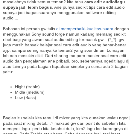
masalahnya tidak semua teman2 kita tahu
cara edit audio/lagu
supaya jadi lebih bagus
. Ane punya sedikit tips cara edit audio
supaya jadi bagus suaranya menggunakan software editing
audio....
Bahasan ini pernah gw tulis
di memperbaiki-kualitas-suara
dengan
menggunakan Sony sound forge namun kadang memang sedikit
ribet bagi yang awam soal audio editing termasuk gw....(*_*). gw
juga masih banyak belajar soal cara edit audio yang benar-benar
ajip, sampai sering nanya ke teman2 yang soundman. Lumayan
lah ada masukin dikit. Dari sharing ma para master soal cara edit
audio dan pengalaman ane pribadi, bro, sebenarnya ngedit lagu dj
atau lainnya pada bagian Equalizer simplenya cuma ada 3 bagian
yaitu:
Hight (treble)
Midle (medium)
Low (Bass)
Bagian itu selalu kita temui di mixer yang kita gunakan waktu ngedj
pada saat mixing Betul....? maksud gw dari point itu sebelum kita
mengedit lagu perlu kita ketahui dulu, kira2 lagu loe kurangnya di