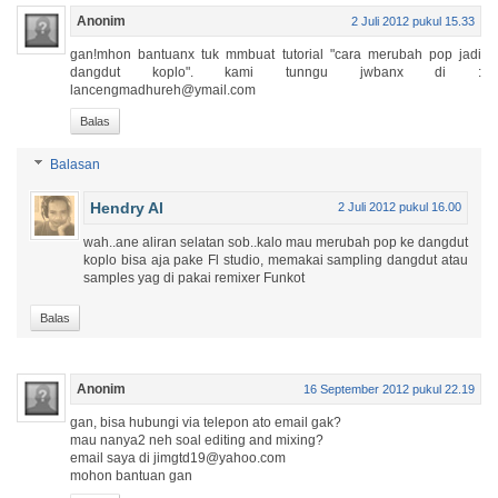
Anonim
2 Juli 2012 pukul 15.33
gan!mhon bantuanx tuk mmbuat tutorial "cara merubah pop jadi
dangdut koplo". kami tunngu jwbanx di :
lancengmadhureh@ymail.com
Balas
Balasan
Hendry Al
2 Juli 2012 pukul 16.00
wah..ane aliran selatan sob..kalo mau merubah pop ke dangdut
koplo bisa aja pake Fl studio, memakai sampling dangdut atau
samples yag di pakai remixer Funkot
Balas
Anonim
16 September 2012 pukul 22.19
gan, bisa hubungi via telepon ato email gak?
mau nanya2 neh soal editing and mixing?
email saya di jimgtd19@yahoo.com
mohon bantuan gan