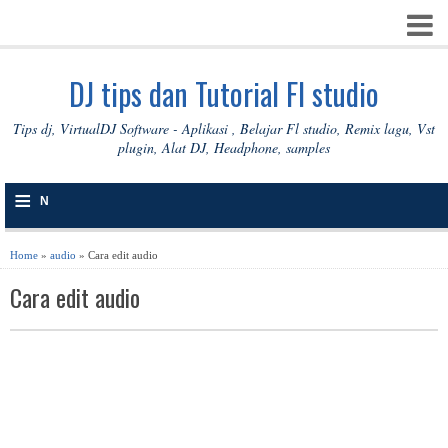
DJ tips dan Tutorial Fl studio
Tips dj, VirtualDJ Software - Aplikasi , Belajar Fl studio, Remix lagu, Vst
plugin, Alat DJ, Headphone, samples
≡
N
A
Home
»
audio
» Cara edit audio
V
Cara edit audio
I
G
A
S