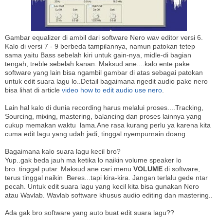
Gambar equalizer di ambil dari software Nero wav editor versi 6.
Kalo di versi 7 - 9 berbeda tampilannya, namun patokan tetep
sama yaitu Bass sebelah kiri untuk gain-nya, midle-di bagian
tengah, treble sebelah kanan. Maksud ane....kalo ente pake
software yang lain bisa ngambil gambar di atas sebagai patokan
untuk edit suara lagu lo..Detail bagaimana ngedit audio pake nero
bisa lihat di article
video how to edit audio use nero
.
Lain hal kalo di dunia recording harus melalui proses....Tracking,
Sourcing, mixing, mastering, balancing dan proses lainnya yang
cukup memakan waktu lama.Ane rasa kurang perlu ya karena kita
cuma edit lagu yang udah jadi, tinggal nyempurnain doang.
Bagaimana kalo suara lagu kecil bro?
Yup..gak beda jauh ma ketika lo naikin volume speaker lo
bro..tinggal putar. Maksud ane cari menu
VOLUME
di software,
terus tinggal naikin Beres...tapi kira-kira. Jangan terlalu gede ntar
pecah. Untuk edit suara lagu yang kecil kita bisa gunakan Nero
atau Wavlab. Wavlab software khusus audio editing dan mastering..
Ada gak bro software yang auto buat edit suara lagu??