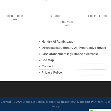
Posting Lebih
Beranda
Posting Lama
Baru
Lihat versi
web
Hendry Al Remix page
Download lagu Hendry Al- Progressive House
Jasa aransement lagu Dance electronic
Site Map
Contact
Privacy Police
Copyright ©
2026 DJ tips dan Tutorial Fl studio. All rights reserved. Template by
Hendry AL
&
List lagu