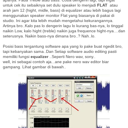
apanya. Pada Treble atau bass. Coba dengerin lagi, tapi ingat
untuk cek itu sebaiknya set dulu speaker lo menjadi
FLAT
atau
arah jam 12 (hight, midle, bass) di equalizer atau lebih bagus lagi
menggunakan speaker monitor Flat yang biasanya di pakai di
studio. Ini agar kita lebih mudah mengetahui kekurangannya.
Artinya bro..Kalo pas lo dengerin lagu lo kurang bas-nya, lo tinggal
naikin Low, kalo hight (treble) naikin juga frequence hight-nya....dan
seterusnya. Naikin bass-nya dimana bro..? Nah..lo.
Posisi bass tergantung software apa yang lo pake buat ngedit bro,
tapi kebanyakan sama..Dan Setiap software audio editing pasti
memiliki fungsi
equalizer
..Seperti Nero wav, sony..
well, ini sebagai contoh aja...ane pake nero wav editor biar
gampang. Lihat gambar di bawah..