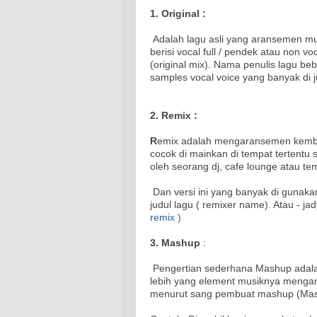
1. Original :
Adalah lagu asli yang aransemen mus
berisi vocal full / pendek atau non v
(original mix). Nama penulis lagu be
samples vocal voice yang banyak di j
2. Remix :
R
emix adalah mengaransemen kembali
cocok di mainkan di tempat tertentu
oleh seorang dj, cafe lounge atau te
Dan versi ini yang banyak di gunaka
judul lagu ( remixer name). Atau - jady
remix )
3. Mashup
:
Pengertian sederhana Mashup adalah
lebih yang element musiknya mengambi
menurut sang pembuat mashup (Mash