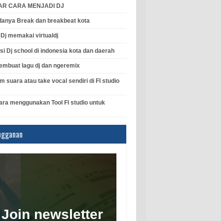
AR CARA MENJADI DJ
anya Break dan breakbeat kota
l Dj memakai virtualdj
si Dj school di indonesia kota dan daerah
mbuat lagu dj dan ngeremix
 suara atau take vocal sendiri di Fl studio
ara menggunakan Tool Fl studio untuk
ngganan
Join newsletter