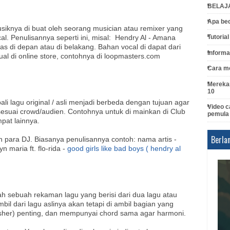
BELAJ
Apa bed
iknya di buat oleh seorang musician atau remixer yang
ocal. Penulisannya seperti ini, misal: Hendry Al - Amana
Tutoria
bas di depan atau di belakang. Bahan vocal di dapat dari
Informa
ual di online store, contohnya di loopmasters.com
Cara me
Merekam
10
 lagu original / asli menjadi berbeda dengan tujuan agar
Video c
 sesuai crowd/audien. Contohnya untuk di mainkan di Club
pemula
mpat lainnya.
Berla
n para DJ. Biasanya penulisannya contoh: nama artis -
n maria ft. flo-rida -
good girls like bad boys ( hendry al
 sebuah rekaman lagu yang berisi dari dua lagu atau
l dari lagu aslinya akan tetapi di ambil bagian yang
er) penting, dan mempunyai chord sama agar harmoni.