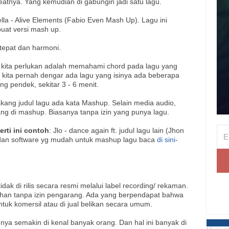
eatnya. Yang kemudian di gabungin jadi satu lagu.
la - Alive Elements (Fabio Even Mash Up). Lagu ini
buat versi mash up.
 tepat dan harmoni.
kita perlukan adalah memahami chord pada lagu yang
 kita pernah dengar ada lagu yang isinya ada beberapa
g pendek, sekitar 3 - 6 menit.
akang judul lagu ada kata Mashup. Selain media audio,
ng di mashup. Biasanya tanpa izin yang punya lagu.
rti ini contoh
: Jlo - dance again ft. judul lagu lain (Jhon
dan software yg mudah untuk mashup lagu baca
di sini-
dak di rilis secara resmi melalui label recording/ rekaman.
ahan tanpa izin pengarang. Ada yang berpendapat bahwa
ntuk komersil atau di jual belikan secara umum.
nya semakin di kenal banyak orang. Dan hal ini banyak di