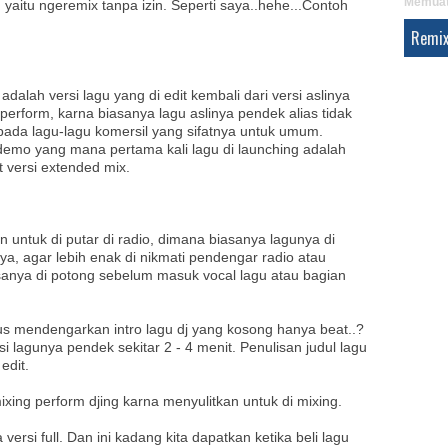
Memuat.
 yaitu ngeremix tanpa izin. Seperti saya..hehe...Contoh
Remix
dalah versi lagu yang di edit kembali dari versi aslinya
perform, karna biasanya lagu aslinya pendek alias tidak
 pada lagu-lagu komersil yang sifatnya untuk umum.
 demo yang mana pertama kali lagu di launching adalah
 versi extended mix.
n untuk di putar di radio, dimana biasanya lagunya di
nya, agar lebih enak di nikmati pendengar radio atau
sanya di potong sebelum masuk vocal lagu atau bagian
s mendengarkan intro lagu dj yang kosong hanya beat..?
lagunya pendek sekitar 2 - 4 menit. Penulisan judul lagu
edit.
ixing perform djing karna menyulitkan untuk di mixing.
 versi full. Dan ini kadang kita dapatkan ketika beli lagu