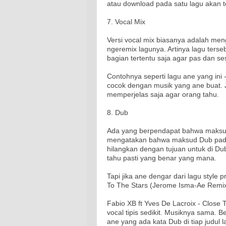
atau download pada satu lagu akan t
7. Vocal Mix
Versi vocal mix biasanya adalah men
ngeremix lagunya. Artinya lagu terse
bagian tertentu saja agar pas dan ses
Contohnya seperti lagu ane yang ini 
cocok dengan musik yang ane buat. Ja
memperjelas saja agar orang tahu.
8. Dub
Ada yang berpendapat bahwa maksud
mengatakan bahwa maksud Dub pada l
hilangkan dengan tujuan untuk di Dubin
tahu pasti yang benar yang mana.
Tapi jika ane dengar dari lagu style 
To The Stars (Jerome Isma-Ae Remix
Fabio XB ft Yves De Lacroix - Close
vocal tipis sedikit. Musiknya sama. Be
ane yang ada kata Dub di tiap judul 