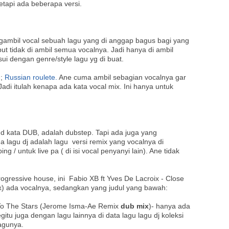
etapi ada beberapa versi.
gambil vocal sebuah lagu yang di anggap bagus bagi yang
but tidak di ambil semua vocalnya. Jadi hanya di ambil
ui dengan genre/style lagu yg di buat.
-;
Russian roulete.
Ane cuma ambil sebagian vocalnya gar
di itulah kenapa ada kata vocal mix. Ini hanya untuk
 kata DUB, adalah dubstep. Tapi ada juga yang
agu dj adalah lagu versi remix yang vocalnya di
g / untuk live pa ( di isi vocal penyanyi lain). Ane tidak
progressive house, ini Fabio XB ft Yves De Lacroix - Close
) ada vocalnya, sedangkan yang judul yang bawah:
 To The Stars (Jerome Isma-Ae Remix
dub mix
)- hanya ada
gitu juga dengan lagu lainnya di data lagu lagu dj koleksi
lagunya.