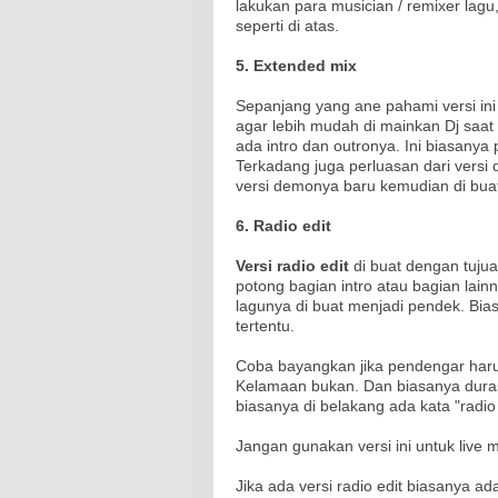
lakukan para musician / remixer lagu,
seperti di atas.
5. Extended mix
Sepanjang yang ane pahami versi ini a
agar lebih mudah di mainkan Dj saat 
ada intro dan outronya. Ini biasanya
Terkadang juga perluasan dari versi
versi demonya baru kemudian di buat
6. Radio edit
Versi radio edit
di buat dengan tujua
potong bagian intro atau bagian lain
lagunya di buat menjadi pendek. Bia
tertentu.
Coba bayangkan jika pendengar haru
Kelamaan bukan. Dan biasanya durasi 
biasanya di belakang ada kata "radio 
Jangan gunakan versi ini untuk live m
Jika ada versi radio edit biasanya ada