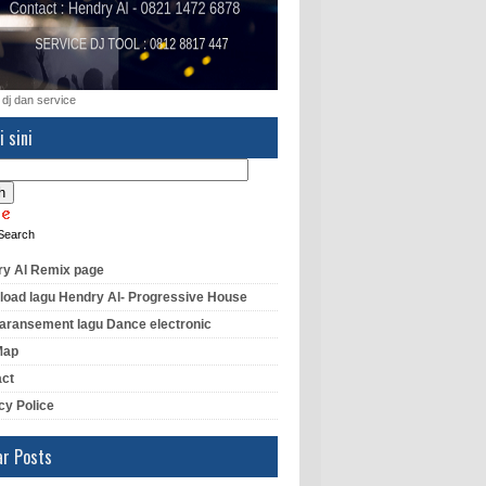
 dj dan service
i sini
Search
y Al Remix page
oad lagu Hendry Al- Progressive House
aransement lagu Dance electronic
Map
act
cy Police
ar Posts