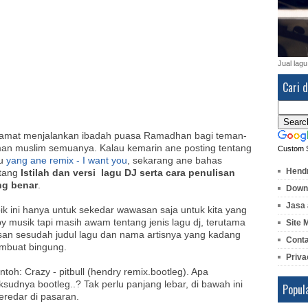
Jual lagu
Cari d
amat menjalankan ibadah puasa Ramadhan bagi teman-
an muslim semuanya. Kalau kemarin ane posting tentang
Custom 
gu
yang ane remix - I want you
, sekarang ane bahas
Hendr
ntang
Istilah dan versi lagu DJ serta cara penulisan
ng benar
.
Downl
Jasa 
ik ini hanya untuk sekedar wawasan saja untuk kita yang
y musik tapi masih awam tentang jenis lagu dj, terutama
Site 
isan sesudah judul lagu dan nama artisnya yang kadang
Cont
mbuat bingung.
Priva
toh: Crazy - pitbull (hendry remix.bootleg). Apa
sudnya bootleg..? Tak perlu panjang lebar, di bawah ini
Popul
beredar di pasaran.