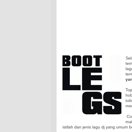
Sel
tem
la
te
ya
Top
hob
tul
me
Con
mak
istilah dan jenis lagu dj yang umum 