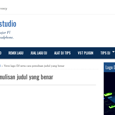
ivacy
 studio
lajar Fl
Headphone,
O
REMIX LAGU
JUAL LAGU DJ
ALAT DJ TIPS
VST PLUGIN
TIPS DJ
l
» Versi lagu DJ serta cara penulisan judul yang benar
Lagu 
nulisan judul yang benar