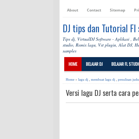
About
Contact
Sitemap
Pr
DJ tips dan Tutorial Fl
Tips dj, VirtualDJ Software - Aplikasi , Be
studio, Remix lagu, Vst plugin, Alat DJ, 
samples
HOME
BELAJAR DJ
BELAJAR FL STUDI
Home
»
lagu dj
,
membuat lagu dj
,
penulisan judu
Versi lagu DJ serta cara pe