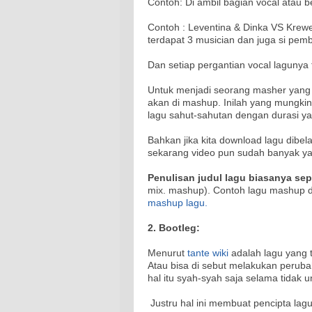
Contoh: Di ambil bagian vocal atau b
Contoh : Leventina & Dinka VS Krewel
terdapat 3 musician dan juga si pem
Dan setiap pergantian vocal lagunya
Untuk menjadi seorang masher yang 
akan di mashup. Inilah yang mungkin
lagu sahut-sahutan dengan durasi yan
Bahkan jika kita download lagu dibel
sekarang video pun sudah banyak ya
Penulisan judul lagu biasanya sepe
mix. mashup). Contoh lagu mashup 
mashup lagu.
2. Bootleg:
Menurut
tante wiki
adalah lagu yang ti
Atau bisa di sebut melakukan perub
hal itu syah-syah saja selama tidak u
Justru hal ini membuat pencipta lagu