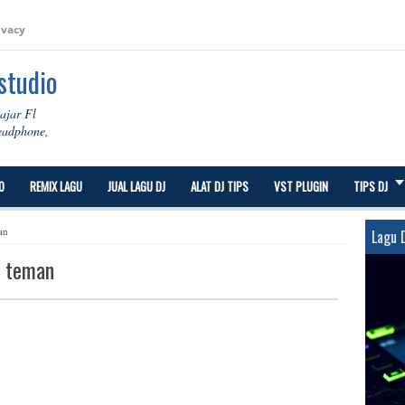
ivacy
 studio
lajar Fl
Headphone,
O
REMIX LAGU
JUAL LAGU DJ
ALAT DJ TIPS
VST PLUGIN
TIPS DJ
an
Lagu 
i teman