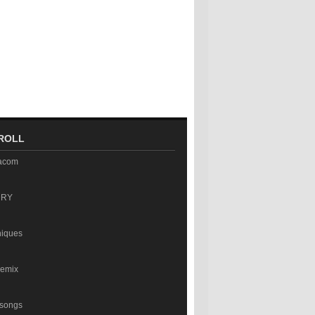
ROLL
acom
DRY
niques
emix
 songs