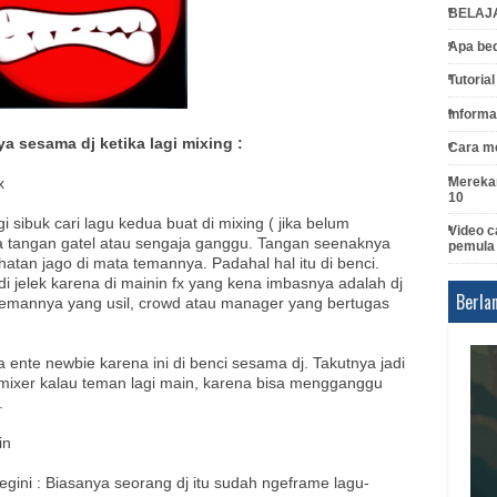
BELAJ
Apa bed
Tutoria
Informa
a sesama dj ketika lagi mixing :
Cara me
Merekam
x
10
agi sibuk cari lagu kedua buat di mixing ( jika belum
Video c
 tangan gatel atau sengaja ganggu. Tangan seenaknya
pemula
lihatan jago di mata temannya. Padahal hal itu di benci.
di jelek karena di mainin fx yang kena imbasnya adalah dj
Berla
 temannya yang usil, crowd atau manager yang bertugas
ika ente newbie karena ini di benci sesama dj. Takutnya jadi
mixer kalau teman lagi main, karena bisa mengganggu
.
in
ini : Biasanya seorang dj itu sudah ngeframe lagu-