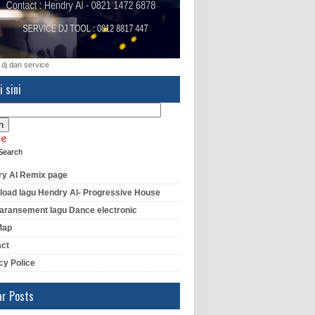
 dj dan service
i sini
Search
y Al Remix page
oad lagu Hendry Al- Progressive House
aransement lagu Dance electronic
Map
act
cy Police
ar Posts