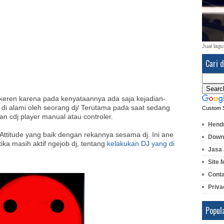
Jual lagu
Cari d
n keren karena pada kenyataannya ada saja kejadian-
di alami oleh seorang dj/ Terutama pada saat sedang
Custom 
n cdj player manual atau controler.
Hendr
Attitude yang baik dengan rekannya sesama dj. Ini ane
Downl
ka masih aktif ngejob dj, tentang
kelakukan DJ yang di
Jasa 
Site 
Cont
Priva
Popul