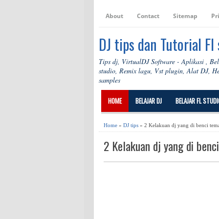
About
Contact
Sitemap
Pr
DJ tips dan Tutorial Fl
Tips dj, VirtualDJ Software - Aplikasi , Be
studio, Remix lagu, Vst plugin, Alat DJ, 
samples
HOME
BELAJAR DJ
BELAJAR FL STUDI
Home
»
DJ tips
» 2 Kelakuan dj yang di benci tem
2 Kelakuan dj yang di benc