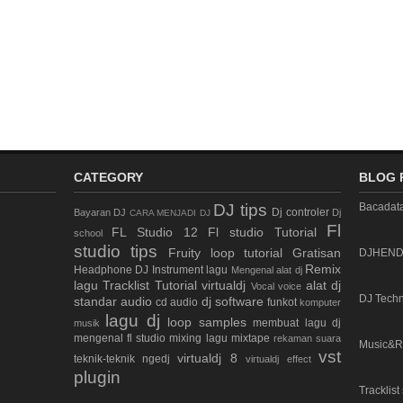
CATEGORY
BLOG 
DJ tips
Bacadat
Dj controler
Bayaran DJ
Dj
CARA MENJADI DJ
Fl
FL Studio 12
Fl studio Tutorial
school
studio tips
Fruity loop tutorial
Gratisan
DJHEN
Remix
Headphone DJ
Instrument lagu
Mengenal alat dj
lagu
Tracklist
Tutorial virtualdj
alat dj
Vocal voice
DJ Tech
standar
audio
dj software
cd audio
funkot
komputer
lagu dj
loop samples
membuat lagu dj
musik
mengenal fl studio
mixing lagu
mixtape
rekaman suara
Music&R
vst
virtualdj 8
teknik-teknik ngedj
virtualdj effect
plugin
Tracklist