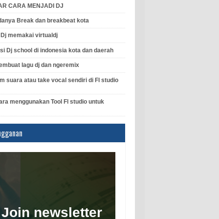
AR CARA MENJADI DJ
anya Break dan breakbeat kota
l Dj memakai virtualdj
si Dj school di indonesia kota dan daerah
mbuat lagu dj dan ngeremix
 suara atau take vocal sendiri di Fl studio
ara menggunakan Tool Fl studio untuk
ngganan
Join newsletter