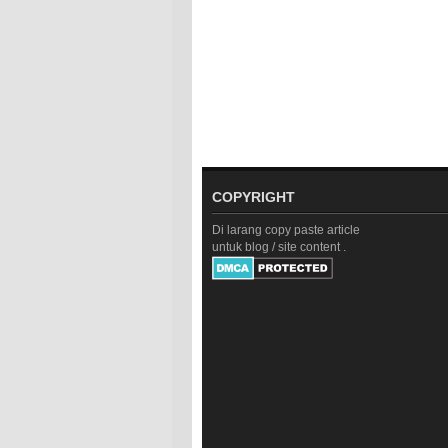
COPYRIGHT
Di larang copy paste article
untuk blog / site
content .