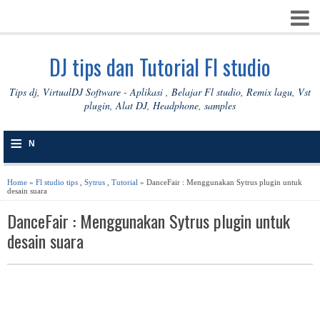
DJ tips dan Tutorial Fl studio
Tips dj, VirtualDJ Software - Aplikasi , Belajar Fl studio, Remix lagu, Vst
plugin, Alat DJ, Headphone, samples
≡
N
A
Home
»
Fl studio tips
,
Sytrus
,
Tutorial
» DanceFair : Menggunakan Sytrus plugin untuk
desain suara
V
DanceFair : Menggunakan Sytrus plugin untuk
I
desain suara
G
A
S