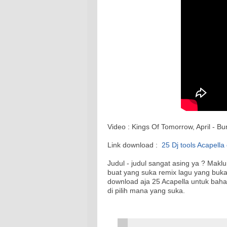
Video : Kings Of Tomorrow, April - 
Link download :
25 Dj tools Acapella
Judul - judul sangat asing ya ? Maklu
buat yang suka remix lagu yang buka
download aja 25 Acapella untuk bah
di pilih mana yang suka.