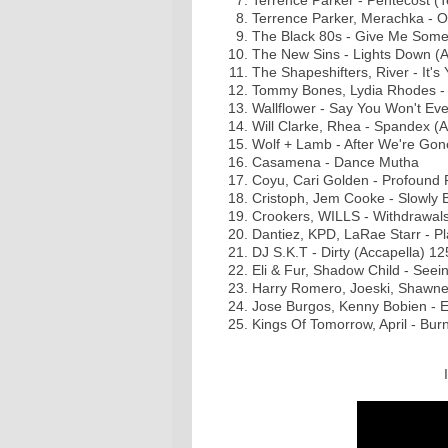
Terrence Parker - Pentecost (T
Terrence Parker, Merachka - O
The Black 80s - Give Me Some
The New Sins - Lights Down (
The Shapeshifters, River - It's
Tommy Bones, Lydia Rhodes - 
Wallflower - Say You Won't Ev
Will Clarke, Rhea - Spandex (
Wolf + Lamb - After We're Gon
Casamena - Dance Mutha
Coyu, Cari Golden - Profound
Cristoph, Jem Cooke - Slowly 
Crookers, WILLS - Withdrawal
Dantiez, KPD, LaRae Starr - P
DJ S.K.T - Dirty (Accapella) 12
Eli & Fur, Shadow Child - Seein
Harry Romero, Joeski, Shawnee 
Jose Burgos, Kenny Bobien - 
Kings Of Tomorrow, April - Bu