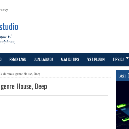
ivacy
 studio
lajar Fl
Headphone,
O
REMIX LAGU
JUAL LAGU DJ
ALAT DJ TIPS
VST PLUGIN
TIPS DJ
uk di remix genre House, Deep
Lagu 
x genre House, Deep