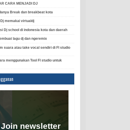
AR CARA MENJADI DJ
anya Break dan breakbeat kota
l Dj memakai virtualdj
si Dj school di indonesia kota dan daerah
mbuat lagu dj dan ngeremix
 suara atau take vocal sendiri di Fl studio
ara menggunakan Tool Fl studio untuk
ngganan
Join newsletter