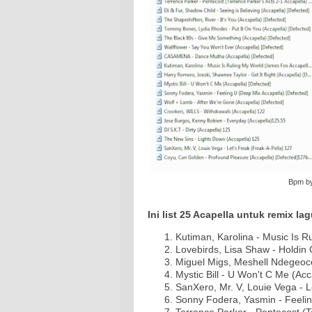
Bpm by
Ini list 25 Acapella untuk remix la
Kutiman, Karolina - Music Is 
Lovebirds, Lisa Shaw - Holdin
Miguel Migs, Meshell Ndegeoc
Mystic Bill - U Won't C Me (Ac
SanXero, Mr. V, Louie Vega - 
Sonny Fodera, Yasmin - Feeli