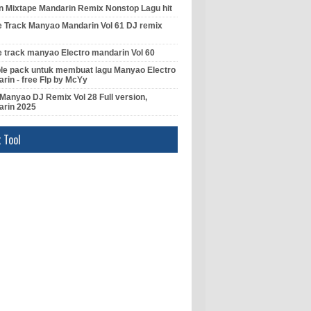
 Mixtape Mandarin Remix Nonstop Lagu hit
e Track Manyao Mandarin Vol 61 DJ remix
e track manyao Electro mandarin Vol 60
e pack untuk membuat lagu Manyao Electro
rin - free Flp by McYy
Manyao DJ Remix Vol 28 Full version,
arin 2025
 Tool