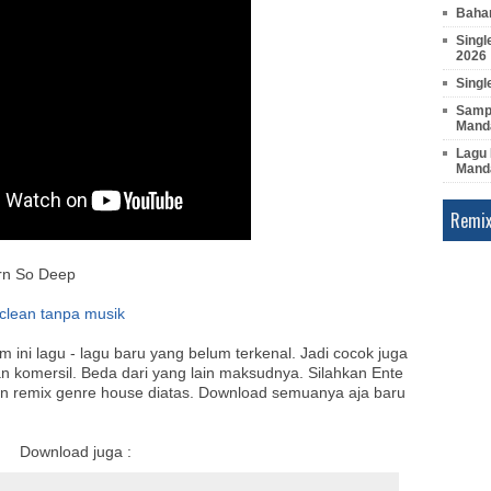
Bahan
Singl
2026
Singl
Sampl
Manda
Lagu 
Mand
Remix
Burn So Deep
 clean tanpa musik
m ini lagu - lagu baru yang belum terkenal. Jadi cocok juga
n komersil. Beda dari yang lain maksudnya. Silahkan Ente
an remix genre house diatas. Download semuanya aja baru
Download juga :