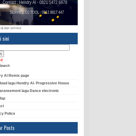
 dj dan service
i sini
Search
y Al Remix page
oad lagu Hendry Al- Progressive House
aransement lagu Dance electronic
Map
act
cy Police
ar Posts