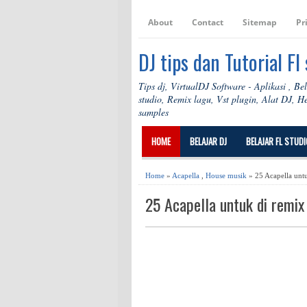
About
Contact
Sitemap
Pr
DJ tips dan Tutorial Fl
Tips dj, VirtualDJ Software - Aplikasi , Be
studio, Remix lagu, Vst plugin, Alat DJ, 
samples
HOME
BELAJAR DJ
BELAJAR FL STUDI
Home
»
Acapella
,
House musik
» 25 Acapella unt
25 Acapella untuk di remi