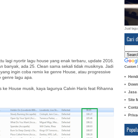
Jual lagu
Cari d
tu lagi nyortir lagu house yang enak terbaru, update 2016.
n banyak, ada 25. Clean sama sekali tidak musiknya. Jadi
Custom 
 yang ingin coba remix ke genre House, atau progressive
Hendr
 genre lagu apa.
Downl
s ke House musik, kaya lagunya Calvin Haris feat Rihanna
Jasa 
Site 
Cont
Priva
Popul