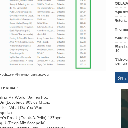
BELAJ
Apa bed
Tutoria
Informa
Cara me
Merekam
10
Video c
pemula
 software Mixmeister bpm analyzer
Berla
gu house :
Ruling My World (James Fox
 On (Lovebirds 808ies Matrix
ello - What Do You Want
capella)
Let's Freak (Freak-A-Pella) 127bpm
ng U (Deep Mix Accapella)