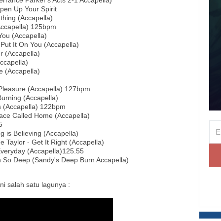
errance Parker's Acts 2-1 Accapella)
pen Up Your Spirit
thing (Accapella)
Accapella) 125bpm
 You (Accapella)
Put It On You (Accapella)
er (Accapella)
Accapella)
e (Accapella)
 Pleasure (Accapella) 127bpm
Burning (Accapella)
s (Accapella) 122bpm
lace Called Home (Accapella)
5
g is Believing (Accapella)
Taylor - Get It Right (Accapella)
Everyday (Accapella)125.55
rn So Deep (Sandy's Deep Burn Accapella)
Ini salah satu lagunya :