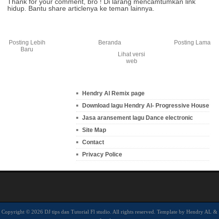
Thank for your comment, bro ! Di larang mencamtumkan link
hidup. Bantu share articlenya ke teman lainnya.
Posting Lebih
Beranda
Posting Lama
Baru
Lihat versi
web
Hendry Al Remix page
Download lagu Hendry Al- Progressive House
Jasa aransement lagu Dance electronic
Site Map
Contact
Privacy Police
Copyright ©
2026 DJ tips dan Tutorial Fl studio. All rights reserved. Template by
Hendry AL
&