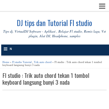
DJ tips dan Tutorial Fl studio
Tips dj, VirtualDJ Software - Aplikasi , Belajar Fl studio, Remix lagu, Vst
plugin, Alat DJ, Headphone, samples
≡
N
A
Home
»
Fl studio Tutorial
,
Trik auto chord
» Fl studio : Trik auto chord tekan 1 tombol
keyboard langsung bunyi 3 nada
V
Fl studio : Trik auto chord tekan 1 tombol
I
keyboard langsung bunyi 3 nada
G
A
S