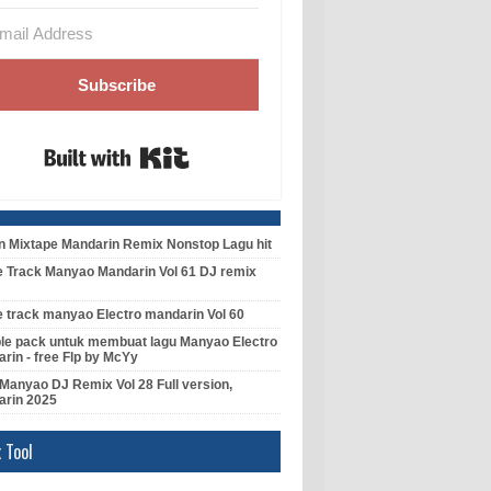
Subscribe
Built with Kit
 Mixtape Mandarin Remix Nonstop Lagu hit
e Track Manyao Mandarin Vol 61 DJ remix
e track manyao Electro mandarin Vol 60
e pack untuk membuat lagu Manyao Electro
rin - free Flp by McYy
Manyao DJ Remix Vol 28 Full version,
arin 2025
 Tool