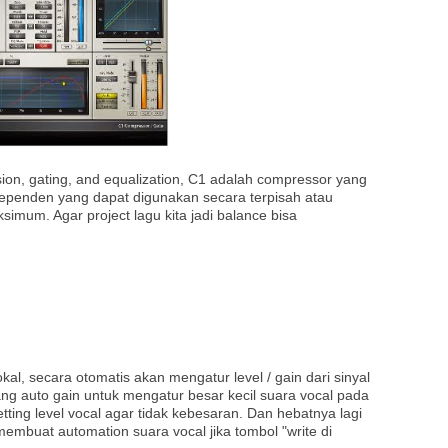
on, gating, and equalization, C1 adalah compressor yang
dependen yang dapat digunakan secara terpisah atau
ksimum. Agar project lagu kita jadi balance bisa
kal, secara otomatis akan mengatur level / gain dari sinyal
ang auto gain untuk mengatur besar kecil suara vocal pada
ting level vocal agar tidak kebesaran. Dan hebatnya lagi
embuat automation suara vocal jika tombol "write di