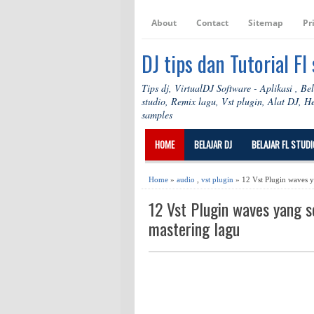
About
Contact
Sitemap
Pr
DJ tips dan Tutorial Fl
Tips dj, VirtualDJ Software - Aplikasi , Be
studio, Remix lagu, Vst plugin, Alat DJ, 
samples
HOME
BELAJAR DJ
BELAJAR FL STUDI
Home
»
audio
,
vst plugin
» 12 Vst Plugin waves y
12 Vst Plugin waves yang s
mastering lagu