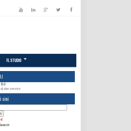
FL STUDIO
DJ
 dj dan service
i sini
Search