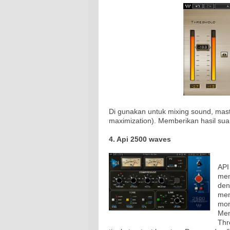
Di gunakan untuk mixing sound, maste
maximization). Memberikan hasil suara
4. Api 2500 waves
API
mem
den
mem
mon
Men
Thr