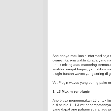
Ane hanya mau kasih informasi saja
orang
..Karena waktu itu ada yang n
untuk mixing atau mastering terma
kualitas sangat bagus, ya maklum wave
plugin buatan waves yang sering di 
Vst Plugin waves yang sering pake o
1. L3
Maximizer
plugin
Ane biasa menggunakan L3 untuk fini
di fl studio 11. L3 vst penempatannya 
yang dapat ane pahami suara lagu ja