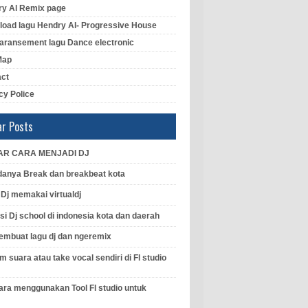
y Al Remix page
oad lagu Hendry Al- Progressive House
aransement lagu Dance electronic
Map
act
cy Police
ar Posts
AR CARA MENJADI DJ
anya Break dan breakbeat kota
l Dj memakai virtualdj
si Dj school di indonesia kota dan daerah
mbuat lagu dj dan ngeremix
 suara atau take vocal sendiri di Fl studio
ara menggunakan Tool Fl studio untuk