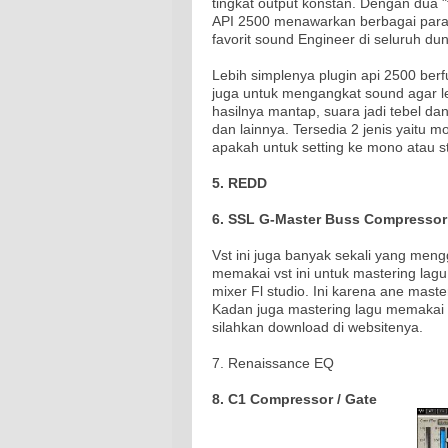
tingkat output konstan. Dengan dua 
API 2500 menawarkan berbagai para
favorit sound Engineer di seluruh dun
Lebih simplenya plugin api 2500 be
juga untuk mengangkat sound agar le
hasilnya mantap, suara jadi tebel da
dan lainnya. Tersedia 2 jenis yaitu m
apakah untuk setting ke mono atau s
5. REDD
6. SSL G-Master Buss Compressor
Vst ini juga banyak sekali yang me
memakai vst ini untuk mastering lagu
mixer Fl studio. Ini karena ane maste
Kadan juga mastering lagu memakai
silahkan download di websitenya.
7. Renaissance EQ
8. C1 Compressor / Gate