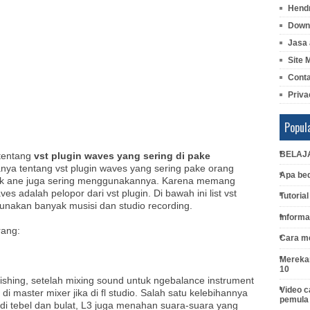
Hendr
Downl
Jasa 
Site 
Cont
Priva
Popul
BELAJ
 tentang
vst plugin waves yang sering di pake
anya tentang vst plugin waves yang sering pake orang
Apa bed
suk ane juga sering menggunakannya. Karena memang
s adalah pelopor dari vst plugin. Di bawah ini list vst
Tutoria
gunakan banyak musisi dan studio recording.
Informa
rang:
Cara me
Merekam
10
shing, setelah mixing sound untuk ngebalance instrument
Video c
di master mixer jika di fl studio. Salah satu kelebihannya
pemula
di tebel dan bulat, L3 juga menahan suara-suara yang