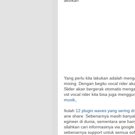
aktifkan"
Yang perlu kita lakukan adalah menga
mixing. Dengan begitu vocal rider ak
Slider akan bergerak otomatis mengat
vst vocal rider kita bisa juga mengg
musik
,.
Itulah
12 plugin waves yang sering d
ane share. Sebenarnya masih banyak
egineer di dunia, sementara ane hany
silahkan cari informasinya via googl
sebenarnya support untuk semua soff