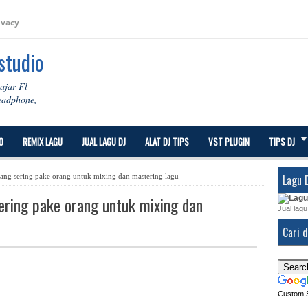
ivacy
 studio
lajar Fl
Headphone,
O
REMIX LAGU
JUAL LAGU DJ
ALAT DJ TIPS
VST PLUGIN
TIPS DJ
ang sering pake orang untuk mixing dan mastering lagu
Lagu 
ering pake orang untuk mixing dan
Jual lagu
Cari d
Custom 