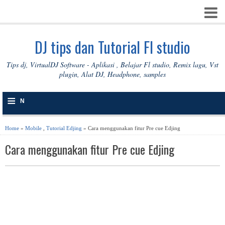
DJ tips dan Tutorial Fl studio
Tips dj, VirtualDJ Software - Aplikasi , Belajar Fl studio, Remix lagu, Vst
plugin, Alat DJ, Headphone, samples
≡
N
A
Home
»
Mobile
,
Tutorial Edjing
» Cara menggunakan fitur Pre cue Edjing
V
Cara menggunakan fitur Pre cue Edjing
I
G
A
S