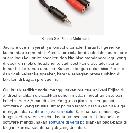
Stereo-3-5-Phone-Male cable
Jadi pre cue ini syaratnya tombol crosfader harus full geser ke
kanan atau kiri mentok. Apabila crossfader di sebelah kanan berarti
suara lagu keluar ke speaker, dan kita bisa mendengar lagu yang
di deck kiri melalu headphone. Jadi pastikan crossfader benar-
benar full ke kanan atau kiri. Bukan di tengah untuk bisa Pre cue
dan tidak keluar ke speaker, karena sebagian proses mixing di
lakukan di bagian pre cue ini.
Ok..Itulah sedikit tutorial menggunakan pre cue aplikasi Edjing di
android silahkan dipratekkan sendiri mudah-mudahan bisa, beli
kabel stereo 3,5 mm di toko. Yang jelas jika kita menguasai
software dj yang khusus untuk pc dan laptop pasti akan bisa juga
menggunakan
aplikasi dj versi mobile
. Karena pada prinsipnya
fungsi kedua versi tersebut kegunaannya sama. Untuk belajar
software menggunakan
software dj versi pc
silahkan baca-baca di
blog ini karena sudah banyak yang di bahas.