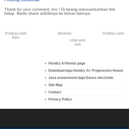
Thank for your comment, bro ! Di larang mencamtumkan link
hidup. Bantu share articlenya ke teman lainnya.
Posting Lebih
Beranda
Posting Lama
Baru
Lihat versi
web
Hendry Al Remix page
Download lagu Hendry Al- Progressive House
Jasa aransement lagu Dance electronic
Site Map
Contact
Privacy Police