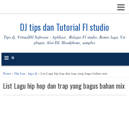
DJ tips dan Tutorial Fl studio
Tips dj, VirtualDJ Software - Aplikasi , Belajar Fl studio, Remix lagu, Vst
plugin, Alat DJ, Headphone, samples
≡
N
A
Home
»
Hip hop
,
lagu dj
» List Lagu hip hop dan trap yang bagus bahan mix
V
List Lagu hip hop dan trap yang bagus bahan mix
I
G
A
S