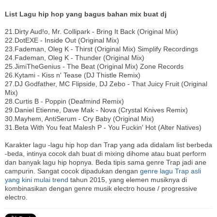
List Lagu hip hop yang bagus bahan mix buat dj
21.Dirty Aud!o, Mr. Collipark - Bring It Back (Original Mix)
22.DotEXE - Inside Out (Original Mix)
23.Fademan, Oleg K - Thirst (Original Mix) Simplify Recordings
24.Fademan, Oleg K - Thunder (Original Mix)
25.JimiTheGenius - The Beat (Original Mix) Zone Records
26.Kytami - Kiss n' Tease (DJ Thistle Remix)
27.DJ Godfather, MC Flipside, DJ Zebo - That Juicy Fruit (Original
Mix)
28.Curtis B - Poppin (Deafmind Remix)
29.Daniel Etienne, Dave Mak - Nova (Crystal Knives Remix)
30.Mayhem, AntiSerum - Cry Baby (Original Mix)
31.Beta With You feat Malesh P - You Fuckin' Hot (Alter Natives)
Karakter lagu -lagu hip hop dan Trap yang ada didalam list berbeda
-beda, intinya cocok dah buat di mixing dihome atau buat perform
dan banyak lagu hip hopnya. Beda tipis sama genre Trap jadi ane
campurin. Sangat cocok dipadukan dengan
genre lagu Trap asli
yang kini mulai trend
tahun 2015, yang elemen musiknya di
kombinasikan dengan genre musik electro house / progressive
electro.