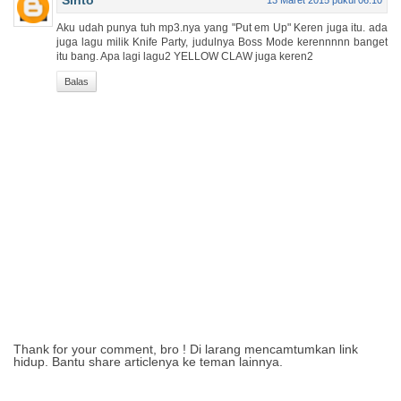
Sinto
13 Maret 2015 pukul 06.10
Aku udah punya tuh mp3.nya yang "Put em Up" Keren juga itu. ada
juga lagu milik Knife Party, judulnya Boss Mode kerennnnn banget
itu bang. Apa lagi lagu2 YELLOW CLAW juga keren2
Balas
Thank for your comment, bro ! Di larang mencamtumkan link
hidup. Bantu share articlenya ke teman lainnya.