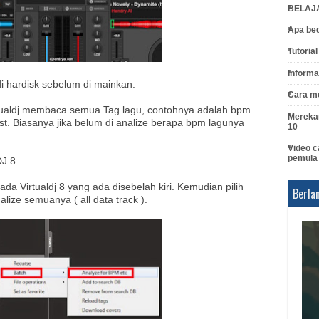
BELAJ
Apa bed
Tutoria
Informa
di hardisk sebelum di mainkan:
Cara me
rtualdj membaca semua Tag lagu, contohnya adalah bpm
Merekam
ist. Biasanya jika belum di analize berapa bpm lagunya
10
Video c
pemula
J 8 :
pada Virtualdj 8 yang ada disebelah kiri. Kemudian pilih
Berla
alize semuanya ( all data track ).