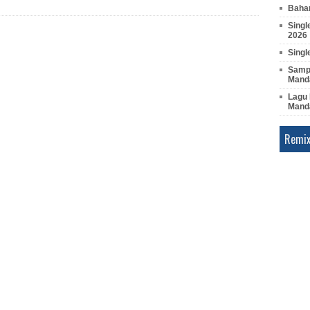
Bahan
Singl
2026
Singl
Sampl
Manda
Lagu 
Mand
Remix