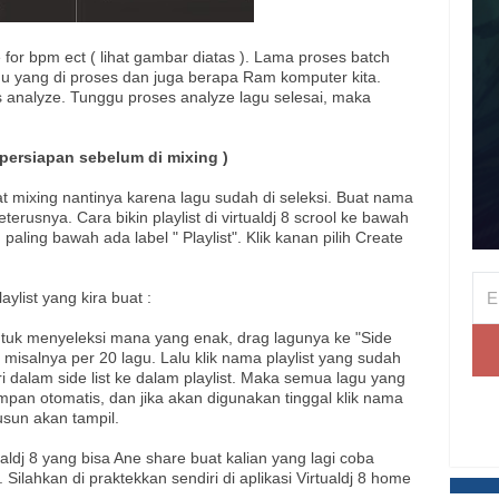
ze for bpm ect ( lihat gambar diatas ). Lama proses batch
agu yang di proses dan juga berapa Ram komputer kita.
 analyze. Tunggu proses analyze lagu selesai, maka
( persiapan sebelum di mixing )
t mixing nantinya karena lagu sudah di seleksi. Buat nama
eterusnya. Cara bikin playlist di virtualdj 8 scrool ke bawah
 paling bawah ada label " Playlist". Klik kanan pilih Create
list yang kira buat :
ntuk menyeleksi mana yang enak, drag lagunya ke "Side
 misalnya per 20 lagu. Lalu klik nama playlist yang sudah
ri dalam side list ke dalam playlist. Maka semua lagu yang
simpan otomatis, dan jika akan digunakan tinggal klik nama
usun akan tampil.
tualdj 8 yang bisa Ane share buat kalian yang lagi coba
 Silahkan di praktekkan sendiri di aplikasi Virtualdj 8 home