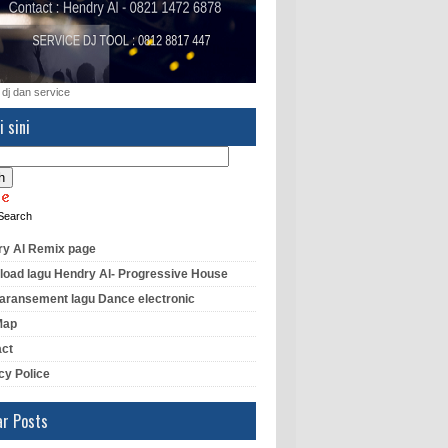
 dj dan service
i sini
Search
y Al Remix page
oad lagu Hendry Al- Progressive House
aransement lagu Dance electronic
Map
act
cy Police
ar Posts