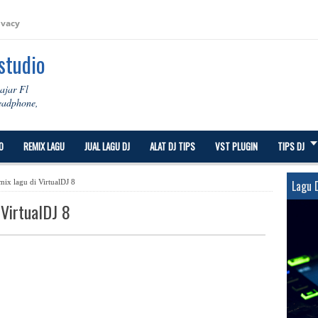
ivacy
 studio
lajar Fl
Headphone,
O
REMIX LAGU
JUAL LAGU DJ
ALAT DJ TIPS
VST PLUGIN
TIPS DJ
ix lagu di VirtualDJ 8
Lagu 
 VirtualDJ 8