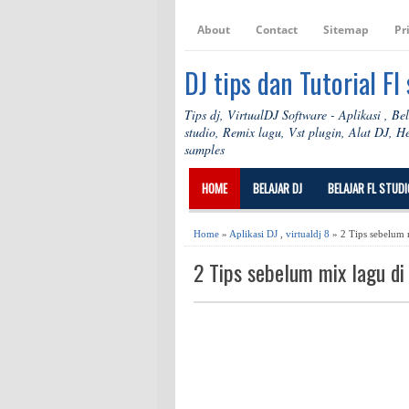
About
Contact
Sitemap
Pr
DJ tips dan Tutorial Fl
Tips dj, VirtualDJ Software - Aplikasi , Be
studio, Remix lagu, Vst plugin, Alat DJ, 
samples
HOME
BELAJAR DJ
BELAJAR FL STUDI
Home
»
Aplikasi DJ
,
virtualdj 8
» 2 Tips sebelum m
2 Tips sebelum mix lagu di