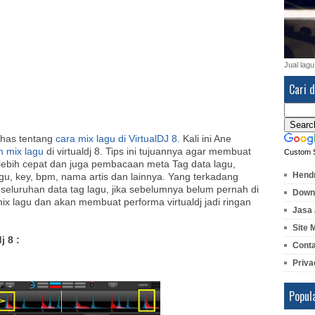
Jual lagu
Cari d
has tentang
cara mix lagu di VirtualDJ 8
. Kali ini Ane
m mix lagu
di virtualdj 8. Tips ini tujuannya agar membuat
Custom 
 lebih cepat dan juga pembacaan meta Tag data lagu,
Hendr
gu, key, bpm, nama artis dan lainnya. Yang terkadang
seluruhan data tag lagu, jika sebelumnya belum pernah di
Downl
mix lagu dan akan membuat performa virtualdj jadi ringan
Jasa 
Site 
j 8 :
Cont
Priva
Popul