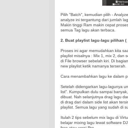
Pilih "Batch", kemudian pilih - Analy
analyze ini tergantung dari jumlah l
Makin tinggi Ram makin cepat proses
semua Tag lagu akan terbaca.
2. Buat playlist lagu-lagu pilihan 
Proses ini agar memudahkan kita saa
playlist misalnya : Mix 1, mix 2, dan s
di File browser sebelah kiri. Di bagian
new playlist ketik namanya terserah.
Cara menambahkan lagu ke dalam play
Setelah didengarkan lagu-lagunya u
list". Kumpulkan dulu sampai banyak,
dibuat. Nah selanjutnya drag lagu da
di drag dari dalam side list akan ter
playlist. Semua lagu yang sudah di s
Itulah 2 tips sebelum mix lagu di Vir
belajar mixing lagu lewat software DJ.
free atau versi Pro.