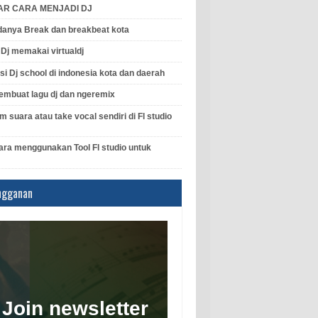
AR CARA MENJADI DJ
anya Break dan breakbeat kota
l Dj memakai virtualdj
si Dj school di indonesia kota dan daerah
mbuat lagu dj dan ngeremix
 suara atau take vocal sendiri di Fl studio
ara menggunakan Tool Fl studio untuk
ngganan
Join newsletter