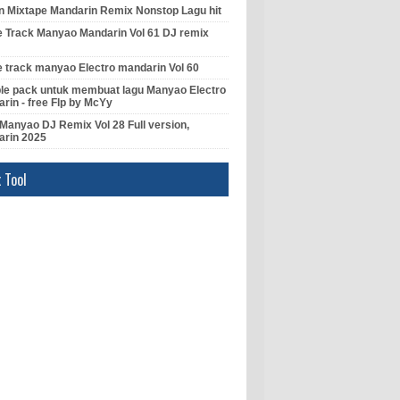
 Mixtape Mandarin Remix Nonstop Lagu hit
e Track Manyao Mandarin Vol 61 DJ remix
e track manyao Electro mandarin Vol 60
e pack untuk membuat lagu Manyao Electro
rin - free Flp by McYy
Manyao DJ Remix Vol 28 Full version,
arin 2025
 Tool