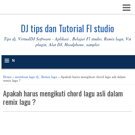
DJ tips dan Tutorial Fl studio
Tips dj, VirtualDJ Software - Aplikasi , Belajar Fl studio, Remix lagu, Vst
plugin, Alat DJ, Headphone, samples
≡
N
A
Home
»
membuat lagu dj
,
Remix lagu
» Apakah harus mengikuti chord lagu asli dalam
remix lagu ?
V
Apakah harus mengikuti chord lagu asli dalam
I
remix lagu ?
G
A
S