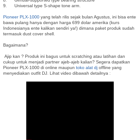
8. Gimbal-supported type bearing structure
9. Universal type S-shape tone arm.
Pioneer PLX-1000
yang telah rilis sejak bulan Agustus, ini bisa ente
bawa pulang hanya dengan harga 699 dolar amerika (kurs
Indonesianya ente kalikan sendiri ya!) dimana paket produk sudah
termasuk dust cover shell.
Bagaimana?
Ajip kan ? Produk ini bagus untuk scratching atau latihan dan
cukup untuk menjadi partner ajeb-ajeb kalian? Segera dapatkan
Pioneer PLX-1000 di online maupun
toko alat dj
offline yang
menyediakan outfit DJ. Lihat video dibawah detailnya :