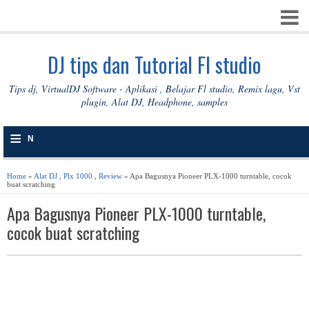
DJ tips dan Tutorial Fl studio
Tips dj, VirtualDJ Software - Aplikasi , Belajar Fl studio, Remix lagu, Vst
plugin, Alat DJ, Headphone, samples
≡
N
A
Home
»
Alat DJ
,
Plx 1000
,
Review
» Apa Bagusnya Pioneer PLX-1000 turntable, cocok
buat scratching
V
Apa Bagusnya Pioneer PLX-1000 turntable,
I
cocok buat scratching
G
A
S