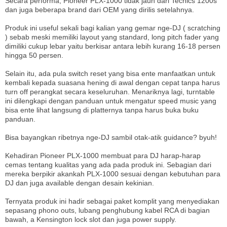
Secara performa, Pioneer PLX-1000 tidak jauh dari Techics 1200s
dan juga beberapa brand dari OEM yang dirilis setelahnya.
Produk ini useful sekali bagi kalian yang gemar nge-DJ ( scratching
) sebab meski memiliki layout yang standard, long pitch fader yang
dimiliki cukup lebar yaitu berkisar antara lebih kurang 16-18 persen
hingga 50 persen.
Selain itu, ada pula switch reset yang bisa ente manfaatkan untuk
kembali kepada suasana hening di awal dengan cepat tanpa harus
turn off perangkat secara keseluruhan. Menariknya lagi, turntable
ini dilengkapi dengan panduan untuk mengatur speed music yang
bisa ente lihat langsung di platternya tanpa harus buka buku
panduan.
Bisa bayangkan ribetnya nge-DJ sambil otak-atik guidance? byuh!
Kehadiran Pioneer PLX-1000 membuat para DJ harap-harap
cemas tentang kualitas yang ada pada produk ini. Sebagian dari
mereka berpikir akankah PLX-1000 sesuai dengan kebutuhan para
DJ dan juga available dengan desain kekinian.
Ternyata produk ini hadir sebagai paket komplit yang menyediakan
sepasang phono outs, lubang penghubung kabel RCA di bagian
bawah, a Kensington lock slot dan juga power supply.