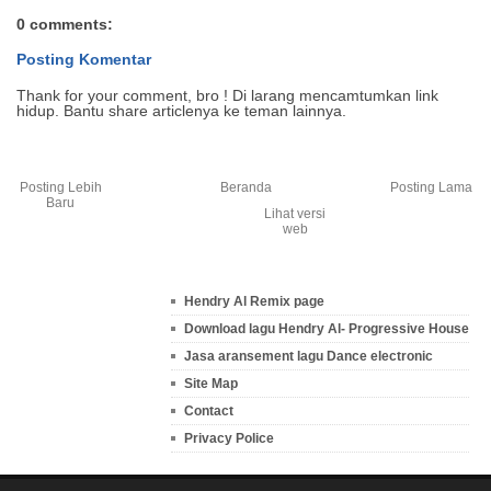
0 comments:
Posting Komentar
Thank for your comment, bro ! Di larang mencamtumkan link
hidup. Bantu share articlenya ke teman lainnya.
Posting Lebih
Beranda
Posting Lama
Baru
Lihat versi
web
Hendry Al Remix page
Download lagu Hendry Al- Progressive House
Jasa aransement lagu Dance electronic
Site Map
Contact
Privacy Police