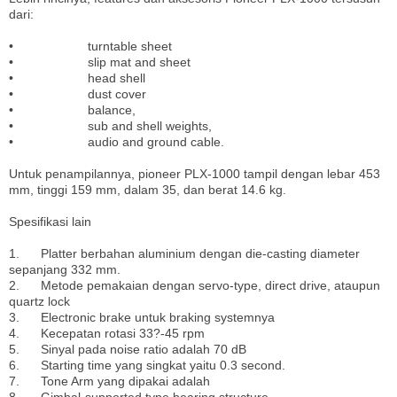
dari:
• turntable sheet
• slip mat and sheet
• head shell
• dust cover
• balance,
• sub and shell weights,
• audio and ground cable.
Untuk penampilannya, pioneer PLX-1000 tampil dengan lebar 453
mm, tinggi 159 mm, dalam 35, dan berat 14.6 kg.
Spesifikasi lain
1. Platter berbahan aluminium dengan die-casting diameter
sepanjang 332 mm.
2. Metode pemakaian dengan servo-type, direct drive, ataupun
quartz lock
3. Electronic brake untuk braking systemnya
4. Kecepatan rotasi 33?-45 rpm
5. Sinyal pada noise ratio adalah 70 dB
6. Starting time yang singkat yaitu 0.3 second.
7. Tone Arm yang dipakai adalah