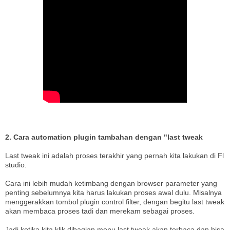
2. Cara automation plugin tambahan dengan "last tweak
Last tweak ini adalah proses terakhir yang pernah kita lakukan di Fl
studio.
Cara ini lebih mudah ketimbang dengan browser parameter yang
penting sebelumnya kita harus lakukan proses awal dulu. Misalnya
menggerakkan tombol plugin control filter, dengan begitu last tweak
akan membaca proses tadi dan merekam sebagai proses.
Jadi ketika kita klik dibagian menu last tweak akan terbaca dan bisa