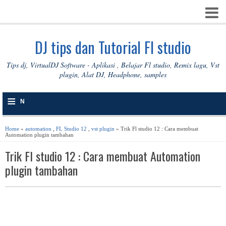
DJ tips dan Tutorial Fl studio
Tips dj, VirtualDJ Software - Aplikasi , Belajar Fl studio, Remix lagu, Vst
plugin, Alat DJ, Headphone, samples
≡
N
A
Home
»
automation
,
FL Studio 12
,
vst plugin
» Trik Fl studio 12 : Cara membuat
Automation plugin tambahan
V
Trik Fl studio 12 : Cara membuat Automation
I
plugin tambahan
G
A
S