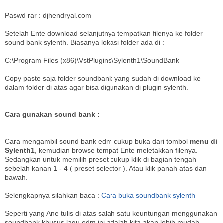
Paswd rar : djhendryal.com
Setelah Ente download selanjutnya tempatkan filenya ke folder
sound bank sylenth. Biasanya lokasi folder ada di :
C:\Program Files (x86)\VstPlugins\Sylenth1\SoundBank
Copy paste saja folder soundbank yang sudah di download ke
dalam folder di atas agar bisa digunakan di plugin sylenth.
Cara gunakan sound bank :
Cara mengambil sound bank edm cukup buka dari tombol
menu di
Sylenth1
, kemudian browse tempat Ente meletakkan filenya.
Sedangkan untuk memilih preset cukup klik di bagian tengah
sebelah kanan 1 - 4 ( preset selector ). Atau klik panah atas dan
bawah.
Selengkapnya silahkan baca :
Cara buka soundbank sylenth
Seperti yang Ane tulis di atas salah satu keuntungan menggunakan
soundbank khusus lagu edm ini adalah kita akan lebih mudah