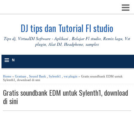
DJ tips dan Tutorial Fl studio
Tips dj, VirtualDJ Software - Aplikasi , Belajar Fl studio, Remix lagu, Vst
plugin, Alat DJ, Headphone, samples
≡
N
A
Home
»
Gratisan
,
Sound Bank
,
Sylenth1
,
vst plugin
» Gratis soundbank EDM untuk
Sylenth1, download di sini
V
Gratis soundbank EDM untuk Sylenth1, download
I
di sini
G
A
S