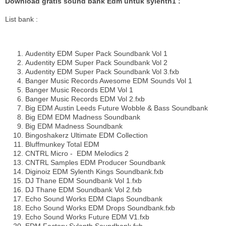
Download gratis sound bank Edm untuk sylenth1 :
List bank :
Audentity EDM Super Pack Soundbank Vol 1
Audentity EDM Super Pack Soundbank Vol 2
Audentity EDM Super Pack Soundbank Vol 3.fxb
Banger Music Records Awesome EDM Sounds Vol 1
Banger Music Records EDM Vol 1
Banger Music Records EDM Vol 2.fxb
Big EDM Austin Leeds Future Wobble & Bass Soundbank
Big EDM EDM Madness Soundbank
Big EDM Madness Soundbank
Bingoshakerz Ultimate EDM Collection
Bluffmunkey Total EDM
CNTRL Micro - EDM Melodics 2
CNTRL Samples EDM Producer Soundbank
Diginoiz EDM Sylenth Kings Soundbank.fxb
DJ Thane EDM Soundbank Vol 1.fxb
DJ Thane EDM Soundbank Vol 2.fxb
Echo Sound Works EDM Claps Soundbank
Echo Sound Works EDM Drops Soundbank.fxb
Echo Sound Works Future EDM V1.fxb